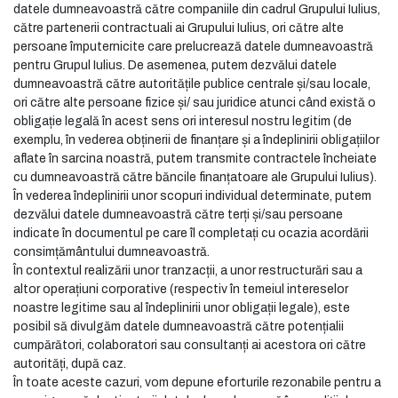
datele dumneavoastră către companiile din cadrul Grupului Iulius,
către partenerii contractuali ai Grupului Iulius, ori către alte
persoane împuternicite care prelucrează datele dumneavoastră
pentru Grupul Iulius. De asemenea, putem dezvălui datele
dumneavoastră către autoritățile publice centrale și/sau locale,
ori către alte persoane fizice și/ sau juridice atunci când există o
obligație legală în acest sens ori interesul nostru legitim (de
exemplu, în vederea obținerii de finanțare și a îndeplinirii obligațiilor
aflate în sarcina noastră, putem transmite contractele încheiate
cu dumneavoastră către băncile finanțatoare ale Grupului Iulius).
În vederea îndeplinirii unor scopuri individual determinate, putem
dezvălui datele dumneavoastră către terți și/sau persoane
indicate în documentul pe care îl completați cu ocazia acordării
consimțământului dumneavoastră.
În contextul realizării unor tranzacții, a unor restructurări sau a
altor operațiuni corporative (respectiv în temeiul intereselor
noastre legitime sau al îndeplinirii unor obligații legale), este
posibil să divulgăm datele dumneavoastră către potențialii
cumpărători, colaboratori sau consultanți ai acestora ori către
autorități, după caz.
În toate aceste cazuri, vom depune eforturile rezonabile pentru a