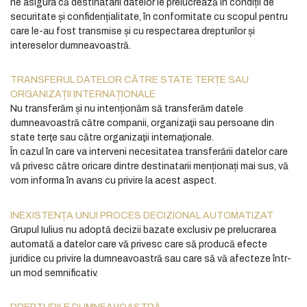
ne asigura că destinatarii datelor le prelucrează în condiții de
securitate și confidențialitate, în conformitate cu scopul pentru
care le-au fost transmise și cu respectarea drepturilor și
intereselor dumneavoastră.
TRANSFERUL DATELOR CĂTRE STATE TERȚE SAU
ORGANIZAȚII INTERNAȚIONALE
Nu transferăm și nu intenționăm să transferăm datele
dumneavoastră către companii, organizaţii sau persoane din
state terţe sau către organizaţii internaţionale.
În cazul în care va interveni necesitatea transferării datelor care
vă privesc către oricare dintre destinatarii menționați mai sus, vă
vom informa în avans cu privire la acest aspect.
INEXISTENȚA UNUI PROCES DECIZIONAL AUTOMATIZAT
Grupul Iulius nu adoptă decizii bazate exclusiv pe prelucrarea
automată a datelor care vă privesc care să producă efecte
juridice cu privire la dumneavoastră sau care să vă afecteze într-
un mod semnificativ.