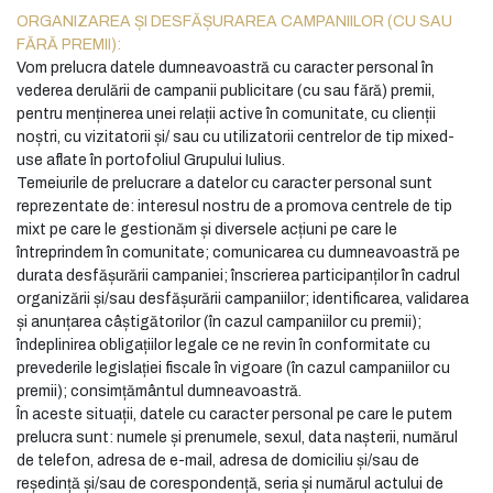
ORGANIZAREA ȘI DESFĂȘURAREA CAMPANIILOR (CU SAU
FĂRĂ PREMII):
Vom prelucra datele dumneavoastră cu caracter personal în
vederea derulării de campanii publicitare (cu sau fără) premii,
pentru menținerea unei relații active în comunitate, cu clienții
noștri, cu vizitatorii și/ sau cu utilizatorii centrelor de tip mixed-
use aflate în portofoliul Grupului Iulius.
Temeiurile de prelucrare a datelor cu caracter personal sunt
reprezentate de: interesul nostru de a promova centrele de tip
mixt pe care le gestionăm și diversele acțiuni pe care le
întreprindem în comunitate; comunicarea cu dumneavoastră pe
durata desfășurării campaniei; înscrierea participanților în cadrul
organizării și/sau desfășurării campaniilor; identificarea, validarea
și anunțarea câștigătorilor (în cazul campaniilor cu premii);
îndeplinirea obligațiilor legale ce ne revin în conformitate cu
prevederile legislației fiscale în vigoare (în cazul campaniilor cu
premii); consimțământul dumneavoastră.
În aceste situații, datele cu caracter personal pe care le putem
prelucra sunt: numele și prenumele, sexul, data nașterii, numărul
de telefon, adresa de e-mail, adresa de domiciliu și/sau de
reședință și/sau de corespondență, seria și numărul actului de