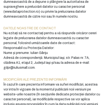
dumneavoastră de a depune o plângere la autoritatea de
supraveghere a prelucrării datelor cu caracter personal
(www.dataprotection.ro) cu privire la prelucrarea datelor
dumneavoastră de către noi sau în numele nostru.
DATELE NOASTRE DE CONTACT
Nu ezitați să ne contactați pentru a vă răspunde oricăror cereri
legate de prelucrarea datelor dumneavoastră cu caracter
personal, folosind următoarele date de contact:
Responsabil cu Protecția Datelor:
Nume și prenume: Iulian Gânju
Adresă de corespondență: Municipiul Iaşi, str. Palas nr. 7A,
clădirea A1, etajul 2, Judeţul Iaşi și/sau la adresa de e-mail:
gdpr@iuliusmall.com.
MODIFICĂRI ALE PREZENTEI INFORMĂRI
În cazul în care prezenta informare va suferi modificări, acestea
vor intra în vigoare de la momentul publicării noii versiuni pe
website-urile noastre (în secțiunile dedicate protecției datelor cu
caracter personal), iar modificările respective se vor aplica
inclusiv asupra procesărilor în curs la data publicării noii versiuni.