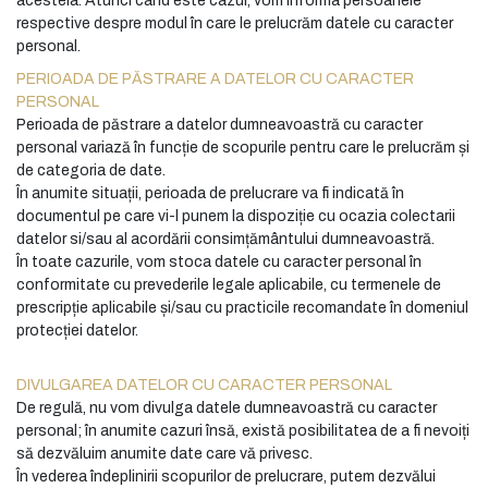
acesteia. Atunci când este cazul, vom informa persoanele
respective despre modul în care le prelucrăm datele cu caracter
personal.
PERIOADA DE PĂSTRARE A DATELOR CU CARACTER
PERSONAL
Perioada de păstrare a datelor dumneavoastră cu caracter
personal variază în funcție de scopurile pentru care le prelucrăm și
de categoria de date.
În anumite situații, perioada de prelucrare va fi indicată în
documentul pe care vi-l punem la dispoziție cu ocazia colectarii
datelor si/sau al acordării consimțământului dumneavoastră.
În toate cazurile, vom stoca datele cu caracter personal în
conformitate cu prevederile legale aplicabile, cu termenele de
prescripție aplicabile și/sau cu practicile recomandate în domeniul
protecției datelor.
DIVULGAREA DATELOR CU CARACTER PERSONAL
De regulă, nu vom divulga datele dumneavoastră cu caracter
personal; în anumite cazuri însă, există posibilitatea de a fi nevoiți
să dezvăluim anumite date care vă privesc.
În vederea îndeplinirii scopurilor de prelucrare, putem dezvălui