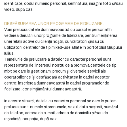
identitate, codul numeric personal, semnătura, imagini foto și/sau
video, după caz.
DESFĂȘURAREA UNOR PROGRAME DE FIDELIZARE:
Vom prelucra datele dumneavoastră cu caracter personal în
vederea derulării unor programe de fidelizare, pentru menținerea
unei relații active cu clienții noștri, cu vizitatorii și/sau cu
utilizatorii centrelor de tip mixed-use aflate în portofoliul Grupului
Iulius.
Temeiurile de prelucrare a datelor cu caracter personal sunt
reprezentate de: interesul nostru de a promova centrele de tip
mixt pe care le gestionăm, precum și diversele servicii ale
operatorilor ce își desfășoară activitatea în cadrul acestor
centre; înscrierea dumneavoastră în cadrul programelor de
fidelizare; consimțământul dumneavoastră.
În aceste situații, datele cu caracter personal pe care le putem
prelucra sunt: numele și prenumele, sexul, data nașterii, numărul
de telefon, adresa de e-mail, adresa de domiciliu și/sau de
reședință, ocupația, după caz.