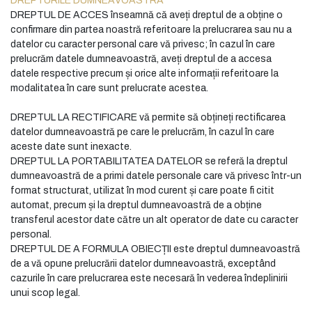
DREPTURILE DUMNEAVOASTRĂ
DREPTUL DE ACCES înseamnă că aveți dreptul de a obține o
confirmare din partea noastră referitoare la prelucrarea sau nu a
datelor cu caracter personal care vă privesc; în cazul în care
prelucrăm datele dumneavoastră, aveți dreptul de a accesa
datele respective precum și orice alte informații referitoare la
modalitatea în care sunt prelucrate acestea.
DREPTUL LA RECTIFICARE vă permite să obțineți rectificarea
datelor dumneavoastră pe care le prelucrăm, în cazul în care
aceste date sunt inexacte.
DREPTUL LA PORTABILITATEA DATELOR se referă la dreptul
dumneavoastră de a primi datele personale care vă privesc într-un
format structurat, utilizat în mod curent și care poate fi citit
automat, precum și la dreptul dumneavoastră de a obține
transferul acestor date către un alt operator de date cu caracter
personal.
DREPTUL DE A FORMULA OBIECȚII este dreptul dumneavoastră
de a vă opune prelucrării datelor dumneavoastră, exceptând
cazurile în care prelucrarea este necesară în vederea îndeplinirii
unui scop legal.