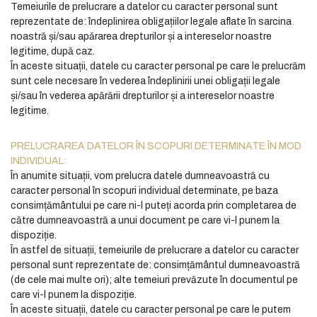
Temeiurile de prelucrare a datelor cu caracter personal sunt
reprezentate de: îndeplinirea obligațiilor legale aflate în sarcina
noastră și/sau apărarea drepturilor și a intereselor noastre
legitime, după caz.
În aceste situații, datele cu caracter personal pe care le prelucrăm
sunt cele necesare în vederea îndeplinirii unei obligații legale
și/sau în vederea apărării drepturilor și a intereselor noastre
legitime.
PRELUCRAREA DATELOR ÎN SCOPURI DETERMINATE ÎN MOD
INDIVIDUAL:
În anumite situații, vom prelucra datele dumneavoastră cu
caracter personal în scopuri individual determinate, pe baza
consimțământului pe care ni-l puteți acorda prin completarea de
către dumneavoastră a unui document pe care vi-l punem la
dispoziție.
În astfel de situații, temeiurile de prelucrare a datelor cu caracter
personal sunt reprezentate de: consimțământul dumneavoastră
(de cele mai multe ori); alte temeiuri prevăzute în documentul pe
care vi-l punem la dispoziție.
În aceste situații, datele cu caracter personal pe care le putem