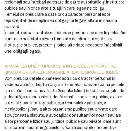
reclamații sau întrebări adresate de către autoritățile și instituțiile
publice sau în orice alte situații în care legea ne obligă.
Temeiul de prelucrare a datelor cu caracter personal este
reprezentat de îndeplinirea obligațiilor legale aflate în sarcina
noastră.
În aceste situații, datele cu caracter personal pe care le prelucrăm
sunt cele solicitate și/sau furnizate de către autoritățile și
instituțiile publice, precum și orice alte date necesare îndeplinirii
unei obligații legale.
APĂRAREA DREPTURILOR ȘI A INTERESELOR NOASTRE
ȘI/SAU A ORICĂREI PERSOANE AFILIATE GRUPULUI IULIUS:
Vom prelucra datele dumneavoastră cu caracter personal în
vederea apărării drepturilor și a intereselor noastre (cât și pe cele
ale oricărei persoane afiliate Grupului Iulius) în fața instanțelor de
judecată, a executorilor judecătorești, a notarilor publici, a altor
autorități sau instituții publice, a tribunalelor arbitrale, a
mediatorilor și/sau a altor organisme publice sau private care
soluționează dispute, a avocaților, consultanților noștri sau ale
altor persoane fizice sau juridice, publice sau private, care sunt
implicate în cadrul negocierilor și/sau a disputelor respective.