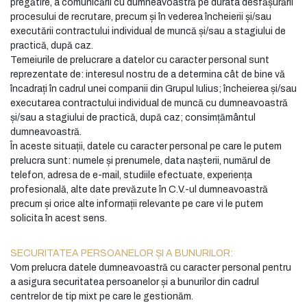
pregătire, a comunicării cu dumneavoastră pe durata desfășurării
procesului de recrutare, precum și în vederea încheierii și/sau
executării contractului individual de muncă și/sau a stagiului de
practică, după caz.
Temeiurile de prelucrare a datelor cu caracter personal sunt
reprezentate de: interesul nostru de a determina cât de bine vă
încadrați în cadrul unei companii din Grupul Iulius; încheierea și/sau
executarea contractului individual de muncă cu dumneavoastră
și/sau a stagiului de practică, după caz; consimțământul
dumneavoastră.
În aceste situații, datele cu caracter personal pe care le putem
prelucra sunt: numele și prenumele, data nașterii, numărul de
telefon, adresa de e-mail, studiile efectuate, experiența
profesională, alte date prevăzute în C.V.-ul dumneavoastră
precum și orice alte informații relevante pe care vi le putem
solicita în acest sens.
SECURITATEA PERSOANELOR ȘI A BUNURILOR:
Vom prelucra datele dumneavoastră cu caracter personal pentru
a asigura securitatea persoanelor și a bunurilor din cadrul
centrelor de tip mixt pe care le gestionăm.