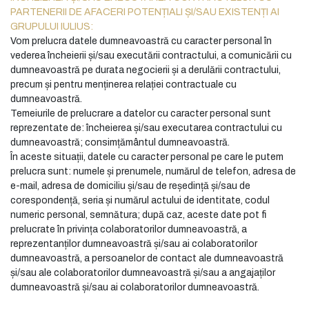
PARTENERII DE AFACERI POTENȚIALI ȘI/SAU EXISTENȚI AI
GRUPULUI IULIUS:
Vom prelucra datele dumneavoastră cu caracter personal în
vederea încheierii și/sau executării contractului, a comunicării cu
dumneavoastră pe durata negocierii și a derulării contractului,
precum și pentru menținerea relației contractuale cu
dumneavoastră.
Temeiurile de prelucrare a datelor cu caracter personal sunt
reprezentate de: încheierea și/sau executarea contractului cu
dumneavoastră; consimțământul dumneavoastră.
În aceste situații, datele cu caracter personal pe care le putem
prelucra sunt: numele și prenumele, numărul de telefon, adresa de
e-mail, adresa de domiciliu și/sau de reședință și/sau de
corespondență, seria și numărul actului de identitate, codul
numeric personal, semnătura; după caz, aceste date pot fi
prelucrate în privința colaboratorilor dumneavoastră, a
reprezentanților dumneavoastră și/sau ai colaboratorilor
dumneavoastră, a persoanelor de contact ale dumneavoastră
și/sau ale colaboratorilor dumneavoastră și/sau a angajaților
dumneavoastră și/sau ai colaboratorilor dumneavoastră.