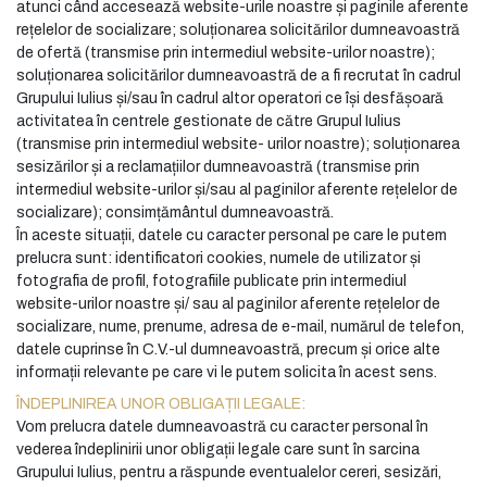
atunci când accesează website-urile noastre și paginile aferente
rețelelor de socializare; soluționarea solicitărilor dumneavoastră
de ofertă (transmise prin intermediul website-urilor noastre);
soluționarea solicitărilor dumneavoastră de a fi recrutat în cadrul
Grupului Iulius și/sau în cadrul altor operatori ce își desfășoară
activitatea în centrele gestionate de către Grupul Iulius
(transmise prin intermediul website- urilor noastre); soluționarea
sesizărilor și a reclamațiilor dumneavoastră (transmise prin
intermediul website-urilor și/sau al paginilor aferente rețelelor de
socializare); consimțământul dumneavoastră.
În aceste situații, datele cu caracter personal pe care le putem
prelucra sunt: identificatori cookies, numele de utilizator și
fotografia de profil, fotografiile publicate prin intermediul
website-urilor noastre și/ sau al paginilor aferente rețelelor de
socializare, nume, prenume, adresa de e-mail, numărul de telefon,
datele cuprinse în C.V.-ul dumneavoastră, precum și orice alte
informații relevante pe care vi le putem solicita în acest sens.
ÎNDEPLINIREA UNOR OBLIGAȚII LEGALE:
Vom prelucra datele dumneavoastră cu caracter personal în
vederea îndeplinirii unor obligații legale care sunt în sarcina
Grupului Iulius, pentru a răspunde eventualelor cereri, sesizări,