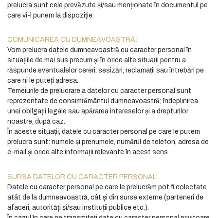
prelucra sunt cele prevăzute și/sau menționate în documentul pe
care vi-l punem la dispoziție.
COMUNICAREA CU DUMNEAVOASTRĂ:
Vom prelucra datele dumneavoastră cu caracter personal în
situațiile de mai sus precum și în orice alte situații pentru a
răspunde eventualelor cereri, sesizări, reclamații sau întrebări pe
care ni le puteți adresa.
Temeiurile de prelucrare a datelor cu caracter personal sunt
reprezentate de consimțământul dumneavoastră; îndeplinirea
unei obilgații legale sau apărarea intereselor și a drepturilor
noastre, după caz.
În aceste situații, datele cu caracter personal pe care le putem
prelucra sunt: numele și prenumele, numărul de telefon, adresa de
e-mail și orice alte informații relevante în acest sens.
SURSA DATELOR CU CARACTER PERSONAL
Datele cu caracter personal pe care le prelucrăm pot fi colectate
atât de la dumneavoastră, cât și din surse externe (parteneri de
afaceri, autorități și/sau instituții publice etc.).
În cazul în care ne transmiteți date cu caracter personal privitoare