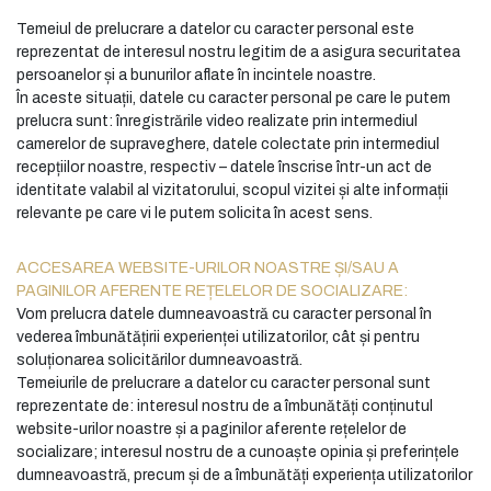
Temeiul de prelucrare a datelor cu caracter personal este
reprezentat de interesul nostru legitim de a asigura securitatea
persoanelor și a bunurilor aflate în incintele noastre.
În aceste situații, datele cu caracter personal pe care le putem
prelucra sunt: înregistrările video realizate prin intermediul
camerelor de supraveghere, datele colectate prin intermediul
recepțiilor noastre, respectiv – datele înscrise într-un act de
identitate valabil al vizitatorului, scopul vizitei și alte informații
relevante pe care vi le putem solicita în acest sens.
ACCESAREA WEBSITE-URILOR NOASTRE ȘI/SAU A
PAGINILOR AFERENTE REȚELELOR DE SOCIALIZARE:
Vom prelucra datele dumneavoastră cu caracter personal în
vederea îmbunătățirii experienței utilizatorilor, cât și pentru
soluționarea solicitărilor dumneavoastră.
Temeiurile de prelucrare a datelor cu caracter personal sunt
reprezentate de: interesul nostru de a îmbunătăți conținutul
website-urilor noastre și a paginilor aferente rețelelor de
socializare; interesul nostru de a cunoaște opinia și preferințele
dumneavoastră, precum și de a îmbunătăți experiența utilizatorilor