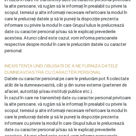
la alte persoane, vă rugăm să le informați în prealabil cu privire la
scopul, temeiul și alte informații necesare referitoare la modul în
care le prelucrați datele și să le puneți la dispoziție prezenta
informare cu privire la modul în care Grupul Iulius le prelucrează
date cu caracter personal și/sau să le explicați prevederile
acesteia. Atunci când este cazul, vom informa persoanele
respective despre modul în care le prelucrăm datele cu caracter
personal.
INEXISTENȚA UNEI OBLIGAȚII DE A NE FURNIZA DATELE
DUMNEAVOASTRĂ CU CARACTER PERSONAL
Datele cu caracter personal pe care le prelucrăm pot fi colectate
atât de la dumneavoastră, cât și din surse externe (parteneri de
afaceri, autorități și/sau instituții publice etc.).
În cazul în care ne transmiteți date cu caracter personal privitoare
la alte persoane, vă rugăm să le informați în prealabil cu privire la
scopul, temeiul și alte informații necesare referitoare la modul în
care le prelucrați datele și să le puneți la dispoziție prezenta
informare cu privire la modul în care Grupul Iulius le prelucrează
date cu caracter personal și/sau să le explicați prevederile