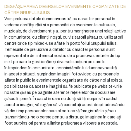
DESFĂȘURAREA DIVERSELOR EVENIMENTE ORGANIZATE DE
CĂTRE GRUPUL IULIUS:
Vom prelucra datele dumneavoastră cu caracter personal în
vederea desfășurării și a promovării de evenimente culturale,
muzicale, de divertisment ș.a., pentru menținerea unei relații active
în comunitate, cu clienții noștri, cu vizitatorii și/sau cu utilizatorii
centrelor de tip mixed-use aflate în portofoliul Grupului Iulius.
Temeiurile de prelucrare a datelor cu caracter personal sunt
reprezentate de: interesul nostru de a promova centrele de tip
mixt pe care le gestionăm și diversele acțiuni pe care le
întreprindem în comunitate; consimțământul dumneavoastră.
În aceste situații, surpindem imagini foto/video cu persoanele
aflate în public la evenimentele organizate de către noi și există
posibilitatea ca aceste imagini să fie publicate pe website-urile
noastre și/sau pe paginile aferente rețelelelor de socializare
și/sau în presă. În cazul în care nu doriți să fiți surpins în cadrul
acestor imagini, vă rugăm să vă exercitați acest drept adresându-
vă din timp persoanelor care efectuează înregistrările și/sau
transmițându-ne o cerere pentru a distruge imaginea în care ați
fost surpins ori pentru a limita prelucrarea viitoare a acesteia.