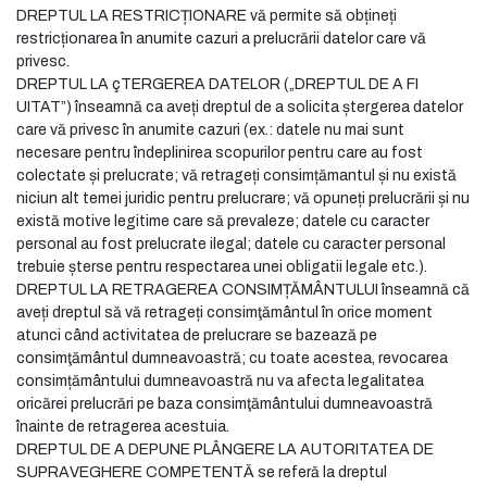
DREPTUL LA RESTRICȚIONARE vă permite să obțineți
restricționarea în anumite cazuri a prelucrării datelor care vă
privesc.
DREPTUL LA çTERGEREA DATELOR („DREPTUL DE A FI
UITAT”) înseamnă ca aveți dreptul de a solicita ștergerea datelor
care vă privesc în anumite cazuri (ex.: datele nu mai sunt
necesare pentru îndeplinirea scopurilor pentru care au fost
colectate și prelucrate; vă retrageți consimțămantul și nu există
niciun alt temei juridic pentru prelucrare; vă opuneți prelucrării și nu
există motive legitime care să prevaleze; datele cu caracter
personal au fost prelucrate ilegal; datele cu caracter personal
trebuie șterse pentru respectarea unei obligatii legale etc.).
DREPTUL LA RETRAGEREA CONSIMȚĂMÂNTULUI înseamnă că
aveți dreptul să vă retrageți consimţământul în orice moment
atunci când activitatea de prelucrare se bazează pe
consimţământul dumneavoastră; cu toate acestea, revocarea
consimțământului dumneavoastră nu va afecta legalitatea
oricărei prelucrări pe baza consimţământului dumneavoastră
înainte de retragerea acestuia.
DREPTUL DE A DEPUNE PLÂNGERE LA AUTORITATEA DE
SUPRAVEGHERE COMPETENTĂ se referă la dreptul