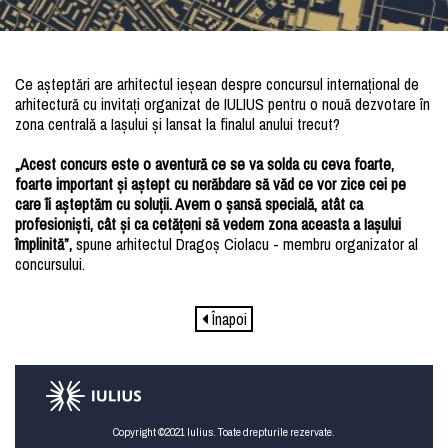
Ce așteptări are arhitectul ieșean despre concursul internațional de
arhitectură cu invitați organizat de IULIUS pentru o nouă dezvotare în
zona centrală a Iașului și lansat la finalul anului trecut?
„Acest concurs este o aventură ce se va solda cu ceva foarte,
foarte important și aștept cu nerăbdare să văd ce vor zice cei pe
care îi așteptăm cu soluții. Avem o șansă specială, atât ca
profesioniști, cât și ca cetățeni să vedem zona aceasta a Iașului
împlinită”,
spune arhitectul Dragoș Ciolacu - membru organizator al
concursului.
Înapoi
Copyright ©2021 Iulius. Toate drepturile rezervate.