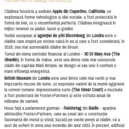
moderne cu design sofisticat.
Clădirea futuristă a sediului
Apple din Cupertino, California
, ce
explorează forme tehnologice și idei sociale, a fost proiectată în
formă de inel, cu o circumferință perfectă. Clădirea integrează în
mijloc terenuri cu păduri, lacuri și grădini.
Sediul european al
agenției de știri Bloomberg
din
Londra
este o
clădire care inspiră pe oricine calcă în ea și care a fost considerată, în
2018, cea mai sustenabilă clădire de birouri.
Turnul din inima centrului financiar al Londrei
- 30 St Mary Axe (The
Gherkin)
, în formă de trabuc, este una dintre cele mai cunoscute
clădiri din capitala Marii Britanii, iar design-ul său unic îi conferă o
mare eficienţă energetică.
British Museum
din
Londra
este unul dintre cele mai vechi și mai
impozante muzee din lume, cu exponate variind de la mumii egiptene
la comori romane. Impresionanta curte
(The Great Court)
a muzeului
a fost proiectată de Foster+Partners și este vizitată anual de
milioane de oameni.
Noua față a parlamentul german -
Reichstag
din
Berlin
- aparține
arhitecților Foster+Partners, care au creat aici o construcție
fascinantă din metal și sticlă, bazată pe vechii pereți ai clădirii, ce a
avut de suferit în urma unui incendiu din anul 1933. În prezent, edificiul